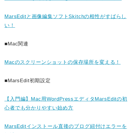
MarsEditと画像編集ソフトSkitchの相性がすばらし
い！
■Mac関連
Macのスクリーンショットの保存場所を変える！
■MarsEdit初期設定
【入門編】Mac用WordPressエディタMarsEditの初
心者でも分かりやすい始め方
MarsEditインストール直後のブログ紐付けエラーを