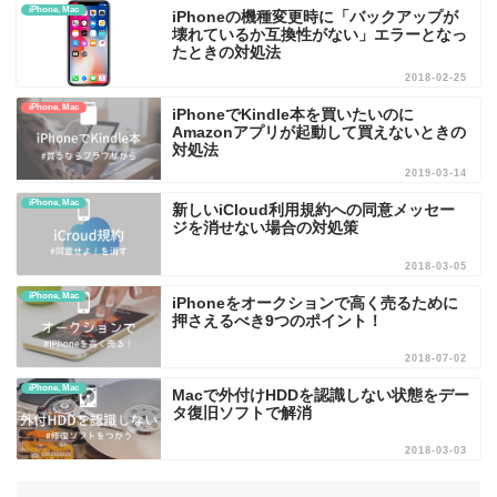
iPhone, Mac
iPhoneの機種変更時に「バックアップが
壊れているか互換性がない」エラーとなっ
たときの対処法
2018-02-25
iPhone, Mac
iPhoneでKindle本を買いたいのに
Amazonアプリが起動して買えないときの
対処法
2019-03-14
iPhone, Mac
新しいiCloud利用規約への同意メッセー
ジを消せない場合の対処策
2018-03-05
iPhone, Mac
iPhoneをオークションで高く売るために
押さえるべき9つのポイント！
2018-07-02
iPhone, Mac
Macで外付けHDDを認識しない状態をデー
タ復旧ソフトで解消
2018-03-03