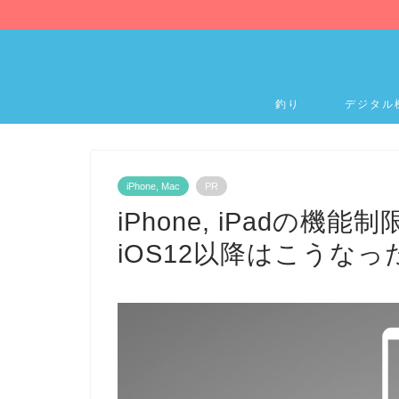
釣り
デジタル
iPhone, Mac
PR
iPhone, iPadの
iOS12以降はこうなっ