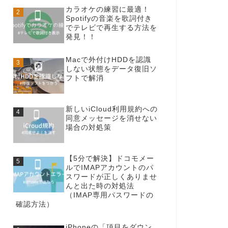
カラオケの練習に最適！
Spotifyの音楽を歌詞付き
でテレビで再生する方法を
発見！！
Macで外付けHDDを認識
しない状態をデータ復旧ソ
フトで解消
新しいiCloud利用規約への
同意メッセージを消せない
場合の対処策
【5分で解決】ドコモメー
ルでIMAPアカウントのパ
スワードが正しくありませ
んと出た時の対処法
（IMAP専用パスワードの
確認方法）
iPhoneの「項目をダウン