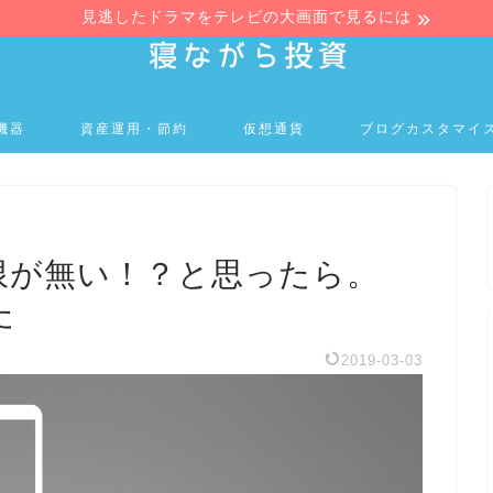
見逃したドラマをテレビの大画面で見るには
機器
資産運用・節約
仮想通貨
ブログカスタマイ
機能制限が無い！？と思ったら。
た
2019-03-03