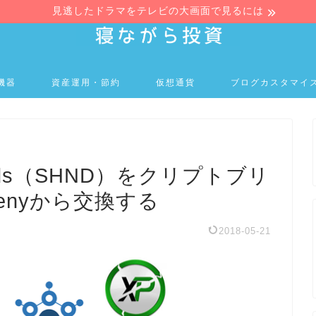
見逃したドラマをテレビの大画面で見るには
機器
資産運用・節約
仮想通貨
ブログカスタマイ
nds（SHND）をクリプトブリ
Zenyから交換する
2018-05-21