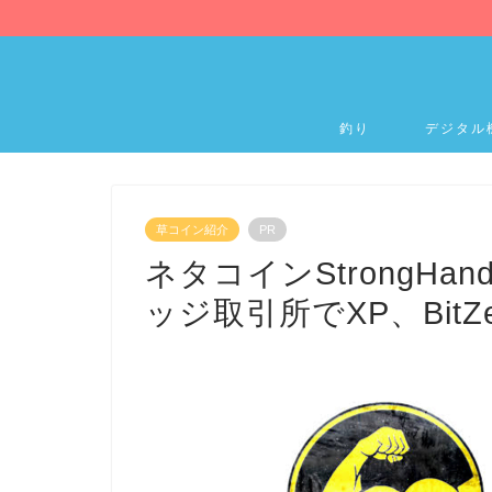
釣り
デジタル
草コイン紹介
PR
ネタコインStrongHa
ッジ取引所でXP、Bit