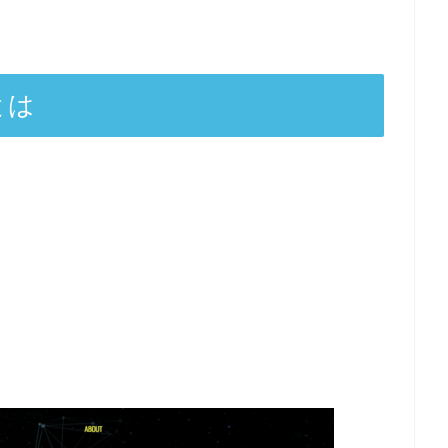
）とは
も