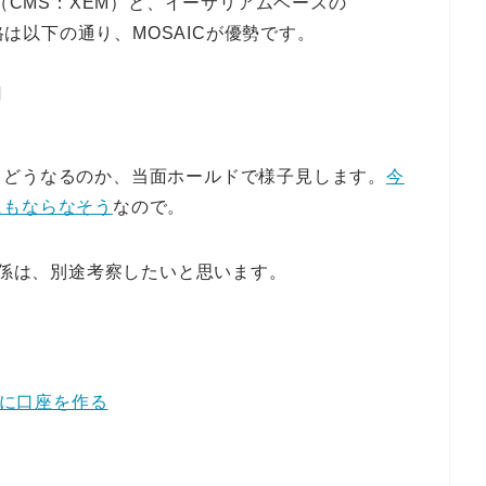
C（CMS：XEM）と、イーサリアムベースの
価格は以下の通り、MOSAICが優勢です。
円
らどうなるのか、当面ホールドで様子見します。
今
にもならなそう
なので。
関係は、別途考察したいと思います。
ifに口座を作る