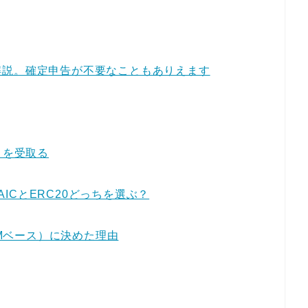
解説。確定申告が不要なこともありえます
）を受取る
AICとERC20どっちを選ぶ？
EMベース）に決めた理由