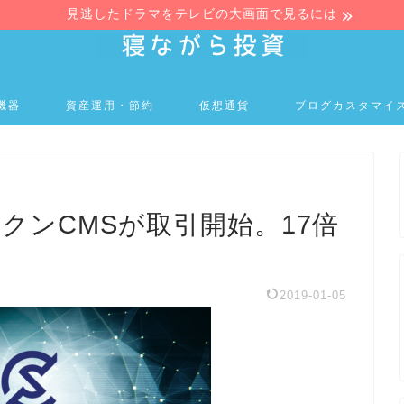
見逃したドラマをテレビの大画面で見るには
機器
資産運用・節約
仮想通貨
ブログカスタマイ
AトークンCMSが取引開始。17倍
2019-01-05