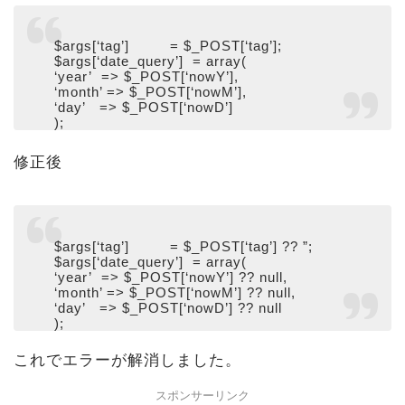
$args[‘tag’] = $_POST[‘tag’];
$args[‘date_query’] = array(
‘year’ => $_POST[‘nowY’],
‘month’ => $_POST[‘nowM’],
‘day’ => $_POST[‘nowD’]
);
修正後
$args[‘tag’] = $_POST[‘tag’] ?? ”;
$args[‘date_query’] = array(
‘year’ => $_POST[‘nowY’] ?? null,
‘month’ => $_POST[‘nowM’] ?? null,
‘day’ => $_POST[‘nowD’] ?? null
);
これでエラーが解消しました。
スポンサーリンク