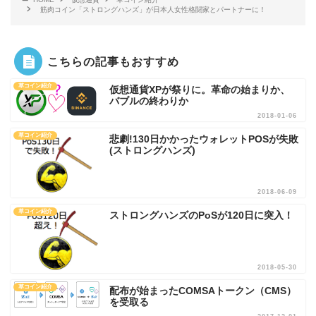
筋肉コイン「ストロングハンズ」が日本人女性格闘家とパートナーに！
こちらの記事もおすすめ
草コイン紹介
仮想通貨XPが祭りに。革命の始まりか、
バブルの終わりか
2018-01-06
草コイン紹介
悲劇!130日かかったウォレットPOSが失敗
(ストロングハンズ)
2018-06-09
草コイン紹介
ストロングハンズのPoSが120日に突入！
2018-05-30
草コイン紹介
配布が始まったCOMSAトークン（CMS）
を受取る