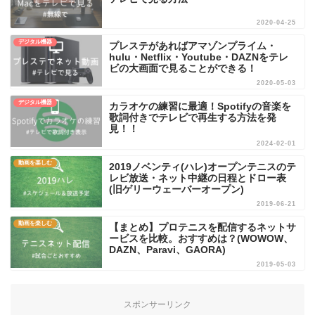
2020-04-25
デジタル機器
プレステがあればアマゾンプライム・
hulu・Netflix・Youtube・DAZNをテレ
ビの大画面で見ることができる！
2020-05-03
デジタル機器
カラオケの練習に最適！Spotifyの音楽を
歌詞付きでテレビで再生する方法を発
見！！
2024-02-01
動画を楽しむ
2019ノベンティ(ハレ)オープンテニスのテ
レビ放送・ネット中継の日程とドロー表
(旧ゲリーウェーバーオープン)
2019-06-21
動画を楽しむ
【まとめ】プロテニスを配信するネットサ
ービスを比較。おすすめは？(WOWOW、
DAZN、Paravi、GAORA)
2019-05-03
スポンサーリンク